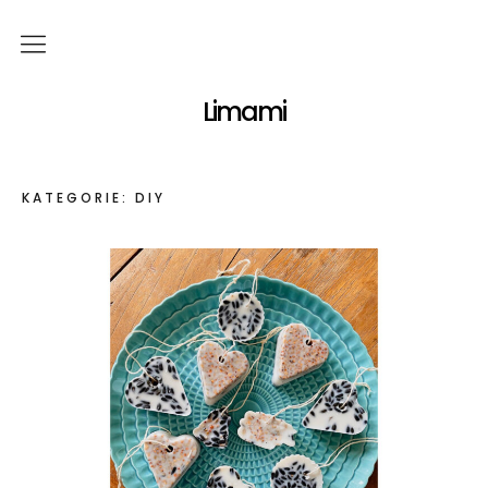
Über mich
Limami
Themen
KATEGORIE:
DIY
Familie
Essen & Trinken
DIY
Reisen
Garten
Marmeladenglasmomente
Kontakt