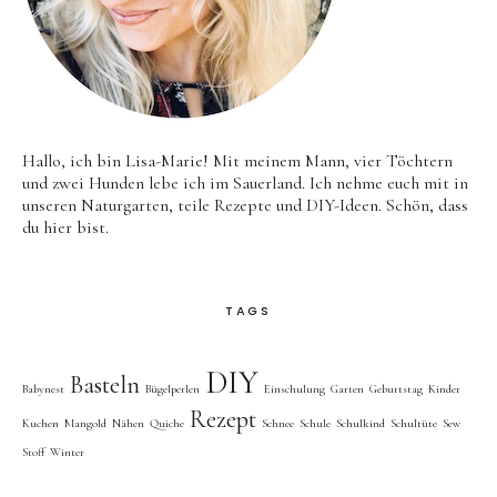
Hallo, ich bin Lisa-Marie! Mit meinem Mann, vier Töchtern
und zwei Hunden lebe ich im Sauerland. Ich nehme euch mit in
unseren Naturgarten, teile Rezepte und DIY-Ideen. Schön, dass
du hier bist.
TAGS
DIY
Basteln
Babynest
Bügelperlen
Einschulung
Garten
Geburtstag
Kinder
Rezept
Kuchen
Mangold
Nähen
Quiche
Schnee
Schule
Schulkind
Schultüte
Sew
Stoff
Winter