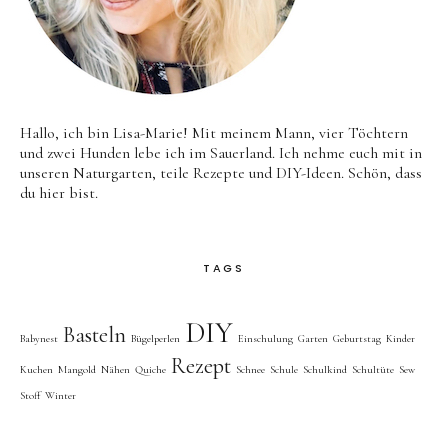
Hallo, ich bin Lisa-Marie! Mit meinem Mann, vier Töchtern
und zwei Hunden lebe ich im Sauerland. Ich nehme euch mit in
unseren Naturgarten, teile Rezepte und DIY-Ideen. Schön, dass
du hier bist.
TAGS
DIY
Basteln
Babynest
Bügelperlen
Einschulung
Garten
Geburtstag
Kinder
Rezept
Kuchen
Mangold
Nähen
Quiche
Schnee
Schule
Schulkind
Schultüte
Sew
Stoff
Winter