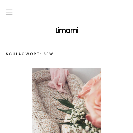
Über mich
Limami
Themen
SCHLAGWORT:
SEW
Familie
Essen & Trinken
DIY
Reisen
Garten
Marmeladenglasmomente
Kontakt