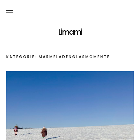
Über mich
Limami
Themen
KATEGORIE:
MARMELADENGLASMOMENTE
Familie
Essen & Trinken
DIY
Reisen
Garten
Marmeladenglasmomente
Kontakt