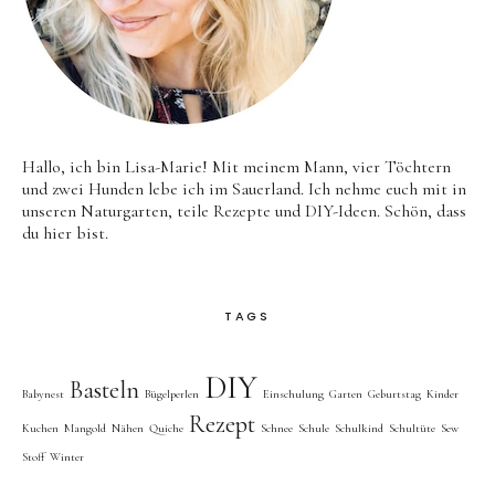
Hallo, ich bin Lisa-Marie! Mit meinem Mann, vier Töchtern
und zwei Hunden lebe ich im Sauerland. Ich nehme euch mit in
unseren Naturgarten, teile Rezepte und DIY-Ideen. Schön, dass
du hier bist.
TAGS
DIY
Basteln
Babynest
Bügelperlen
Einschulung
Garten
Geburtstag
Kinder
Rezept
Kuchen
Mangold
Nähen
Quiche
Schnee
Schule
Schulkind
Schultüte
Sew
Stoff
Winter