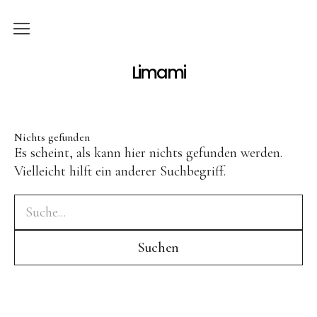
Über mich
Limami
Themen
Nichts gefunden
Familie
Es scheint, als kann hier nichts gefunden werden.
Essen & Trinken
Vielleicht hilft ein anderer Suchbegriff.
DIY
Reisen
Garten
Marmeladenglasmomente
Kontakt