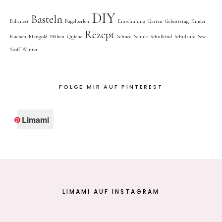
DIY
Basteln
Babynest
Bügelperlen
Einschulung
Garten
Geburtstag
Kinder
Rezept
Kuchen
Mangold
Nähen
Quiche
Schnee
Schule
Schulkind
Schultüte
Sew
Stoff
Winter
FOLGE MIR AUF PINTEREST
Limami
LIMAMI AUF INSTAGRAM